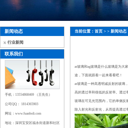
新闻动态
当前位置：
首页
> >
新闻动态
行业新闻
联系我们
ar玻璃和ag玻璃是什么玻璃是为大
途，下面就跟着一起来看看吧！
ar玻璃是一种高透明减反射的玻璃
高的透过率和很低的反射率。透过
手机：13554868469 （王先生）
玻璃在可见光范围内，它的单侧反
公司QQ： 1814365903
除入射光和反射光，从而提高透过率
网址：www.fuanboli.com
地址：深圳宝安区福永街道新和社区