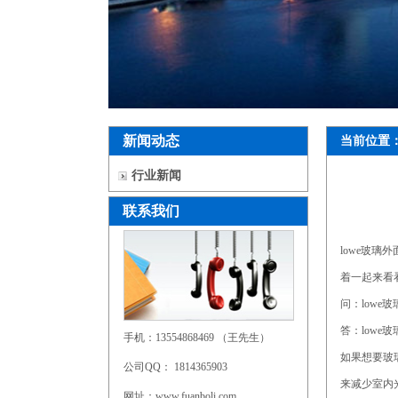
新闻动态
当前位置
行业新闻
联系我们
lowe玻
着一起来看
问：lowe
答：low
手机：13554868469 （王先生）
如果想要玻
公司QQ： 1814365903
来减少室内
网址：www.fuanboli.com