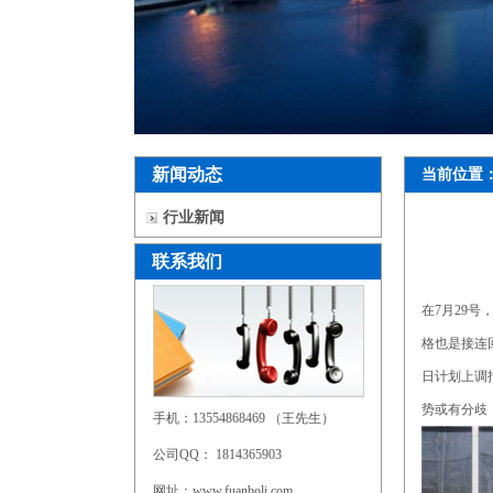
新闻动态
当前位置
行业新闻
联系我们
在7月29
格也是接连
日计划上调
势或有分歧
手机：13554868469 （王先生）
公司QQ： 1814365903
网址：www.fuanboli.com